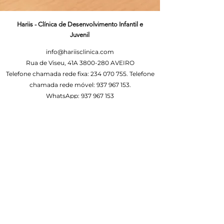
Hariis - Clínica de Desenvolvimento Infantil e
Juvenil
info@hariisclinica.com
Rua de Viseu, 41A
3800-280
AVEIRO
Telefone chamada rede fixa:
234 070 755
. Telefone
chamada rede móvel:
937 967 153
.
WhatsApp:
937 967 153
Política de Privacidade
©2022 by Hariis Clinica de Desenvolvimento Infantil e
Juvenil Cunha e Ramalho LTD. Proudly created with
Wix.com